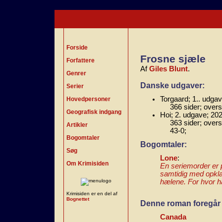
Forside
Frosne sjæle
Forfattere
Af
Giles Blunt
.
Genrer
Danske udgaver:
Serier
Torgaard; 1.. udgav
Hovedpersoner
366 sider; over
Geografisk indgang
Hoi; 2. udgave; 202
363 sider; over
Artikler
43-0;
Bogomtaler
Bogomtaler:
Søg
Lone
:
Om Krimisiden
En seriemorder er p
samtidig med opklar
hælene. For hvor ha
Krimisiden er en del af
Bognettet
Denne roman foregår 
Canada