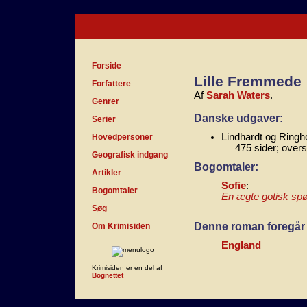
Forside
Lille Fremmede
Forfattere
Af
Sarah Waters
.
Genrer
Danske udgaver:
Serier
Lindhardt og Ringho
Hovedpersoner
475 sider; over
Geografisk indgang
Bogomtaler:
Artikler
Sofie
:
Bogomtaler
En ægte gotisk spø
Søg
Denne roman foregår 
Om Krimisiden
England
Krimisiden er en del af
Bognettet