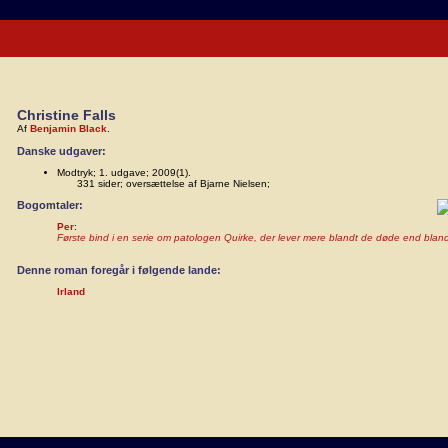
Christine Falls
Af
Benjamin Black
.
Danske udgaver:
Modtryk; 1. udgave; 2009(1).
331 sider; oversættelse af Bjarne Nielsen;
Bogomtaler:
Per
:
Første bind i en serie om patologen Quirke, der lever mere blandt de døde end blan
Denne roman foregår i følgende lande:
Irland