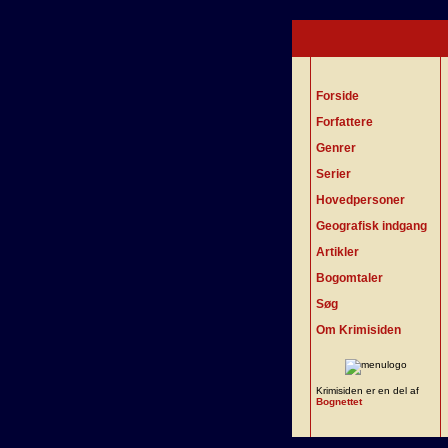
Forside
Forfattere
Genrer
Serier
Hovedpersoner
Geografisk indgang
Artikler
Bogomtaler
Søg
Om Krimisiden
Krimisiden er en del af
Bognettet