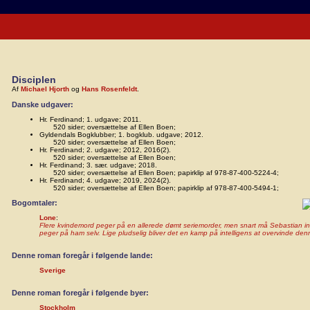
Disciplen
Af
Michael Hjorth
og
Hans Rosenfeldt
.
Danske udgaver:
Hr. Ferdinand; 1. udgave; 2011.
520 sider; oversættelse af Ellen Boen;
Gyldendals Bogklubber; 1. bogklub. udgave; 2012.
520 sider; oversættelse af Ellen Boen;
Hr. Ferdinand; 2. udgave; 2012, 2016(2).
520 sider; oversættelse af Ellen Boen;
Hr. Ferdinand; 3. sær. udgave; 2018.
520 sider; oversættelse af Ellen Boen; papirklip af 978-87-400-5224-4;
Hr. Ferdinand; 4. udgave; 2019, 2024(2).
520 sider; oversættelse af Ellen Boen; papirklip af 978-87-400-5494-1;
Bogomtaler:
Lone
:
Flere kvindemord peger på en allerede dømt seriemorder, men snart må Sebastian 
peger på ham selv. Lige pludselig bliver det en kamp på intelligens at overvinde de
Denne roman foregår i følgende lande:
Sverige
Denne roman foregår i følgende byer:
Stockholm