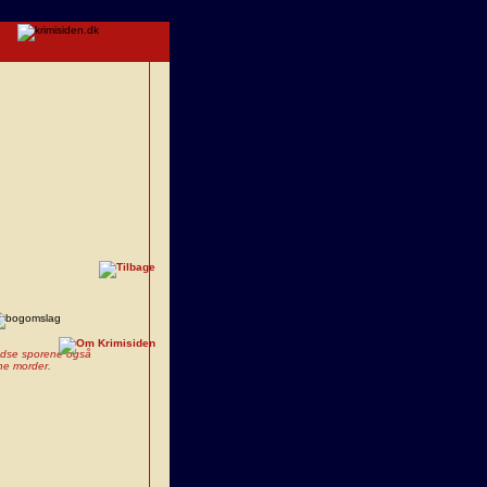
indse sporene også
nne morder.