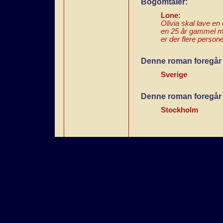
Bogomtaler:
Lone
:
Olivia skal lave e
en 25 år gammel mor
er der flere person
Denne roman foregår 
Sverige
Denne roman foregår 
Stockholm