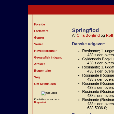
Forside
Springflod
Forfattere
Af
Cilla Börjlind
og
Rolf
Genrer
Danske udgaver:
Serier
Rosinante; 1. udga
Hovedpersoner
438 sider; over
Geografisk indgang
Gyldendals Bogklub
438 sider; over
Artikler
Rosinante; 3. udga
Bogomtaler
438 sider; over
Rosinante (Rosinan
Søg
438 sider; over
Rosinante (Rosinan
Om Krimisiden
438 sider; over
Rosinante (Rosinan
438 sider; over
Rosinante (Rosinant
Krimisiden er en del af
Bognettet
438 sider; overs
638-5036-0;