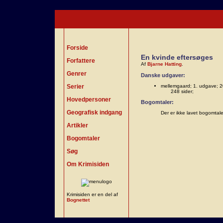
Forside
En kvinde eftersøges
Forfattere
Af
Bjarne Hatting
.
Genrer
Danske udgaver:
Serier
mellemgaard; 1. udgave; 2
248 sider;
Hovedpersoner
Bogomtaler:
Geografisk indgang
Der er ikke lavet bogomtal
Artikler
Bogomtaler
Søg
Om Krimisiden
Krimisiden er en del af
Bognettet