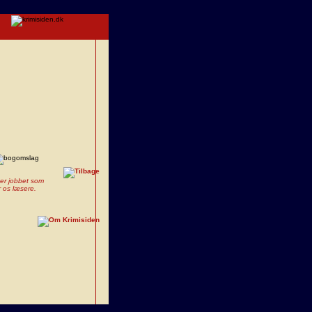
ger jobbet som
 os læsere.