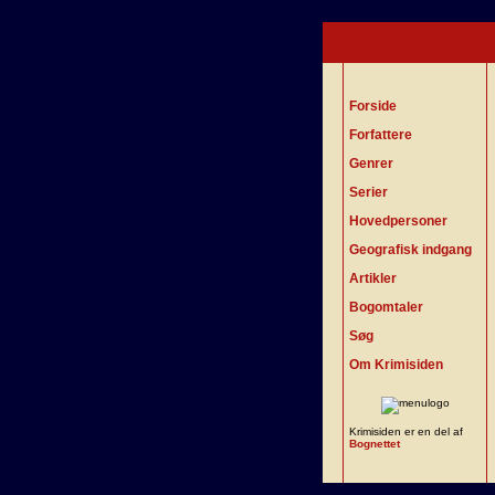
Forside
Forfattere
Genrer
Serier
Hovedpersoner
Geografisk indgang
Artikler
Bogomtaler
Søg
Om Krimisiden
Krimisiden er en del af
Bognettet