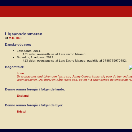
Ligsynsdommeren
Af
M.R. Hall
.
Danske udgaver:
Loxodonta; 2014.
471 sider; oversættelse af Lars Zacho Maarup;
Superlux; 1. udgave; 2022.
413 sider; oversættelse af Lars Zacho Maarup; papirklip af 9788775670482;
Bogomtaler:
Lone
:
To teenageres død bliver den første sag Jenny Cooper kaster sig over da hun indta
ligsynsdommer. Det bliver en hård første sag, og en nyt spændende bekendtskab for
Denne roman foregår i følgende lande:
England
Denne roman foregår i følgende byer:
Bristol