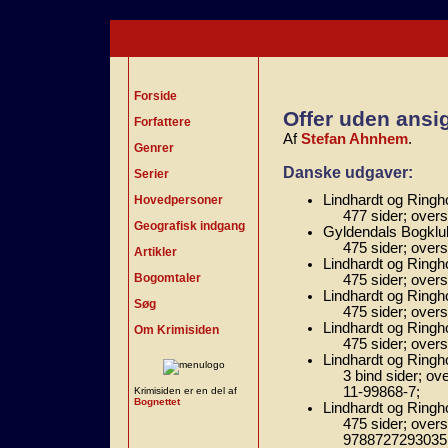
Forside
Offer uden ansi
Forfattere
Af
Stefan Ahnhem
.
Genrer
Danske udgaver:
Serier
Lindhardt og Ringh
Hovedpersoner
477 sider; over
Geografisk indgang
Gyldendals Bogklub
475 sider; over
Artikler
Lindhardt og Ringh
Bogomtaler
475 sider; overs
Lindhardt og Ringho
Søg
475 sider; over
Lindhardt og Ringho
Om Krimisiden
475 sider; over
Lindhardt og Ringh
3 bind sider; ov
11-99868-7;
Krimisiden er en del af
Bognettet
Lindhardt og Ringho
475 sider; overs
9788727293035