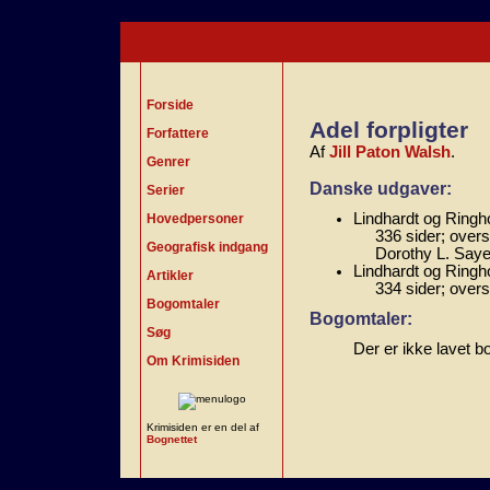
Forside
Adel forpligter
Forfattere
Af
Jill Paton Walsh
.
Genrer
Danske udgaver:
Serier
Lindhardt og Ringh
Hovedpersoner
336 sider; ove
Geografisk indgang
Dorothy L. Saye
Lindhardt og Ringh
Artikler
334 sider; over
Bogomtaler
Bogomtaler:
Søg
Der er ikke lavet b
Om Krimisiden
Krimisiden er en del af
Bognettet