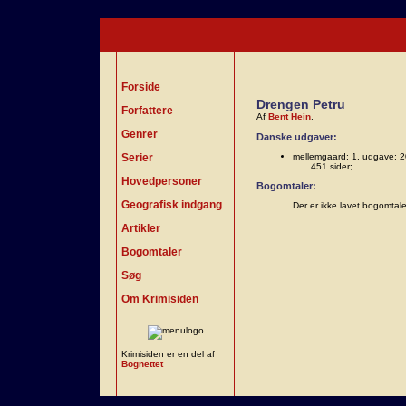
Forside
Drengen Petru
Forfattere
Af
Bent Hein
.
Genrer
Danske udgaver:
Serier
mellemgaard; 1. udgave; 2
451 sider;
Hovedpersoner
Bogomtaler:
Geografisk indgang
Der er ikke lavet bogomtal
Artikler
Bogomtaler
Søg
Om Krimisiden
Krimisiden er en del af
Bognettet