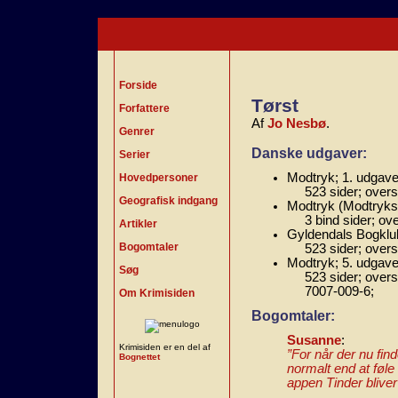
Forside
Tørst
Forfattere
Af
Jo Nesbø
.
Genrer
Danske udgaver:
Serier
Modtryk; 1. udgave
Hovedpersoner
523 sider; overs
Geografisk indgang
Modtryk (Modtryks s
3 bind sider; ov
Artikler
Gyldendals Bogklub
Bogomtaler
523 sider; overs
Modtryk; 5. udgave
Søg
523 sider; overs
7007-009-6;
Om Krimisiden
Bogomtaler:
Susanne
:
Krimisiden er en del af
”For når der nu fin
Bognettet
normalt end at føle
appen Tinder bliver