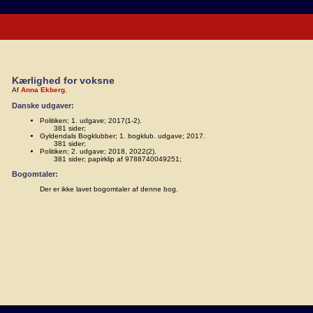
Kærlighed for voksne
Af
Anna Ekberg
.
Danske udgaver:
Politiken; 1. udgave; 2017(1-2).
381 sider;
Gyldendals Bogklubber; 1. bogklub. udgave; 2017.
381 sider;
Politiken; 2. udgave; 2018, 2022(2).
381 sider; papirklip af 9788740049251;
Bogomtaler:
Der er ikke lavet bogomtaler af denne bog.