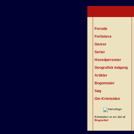
Forside
Forfattere
Genrer
Serier
Hovedpersoner
Geografisk indgang
Artikler
Bogomtaler
Søg
Om Krimisiden
Krimisiden er en del af
Bognettet