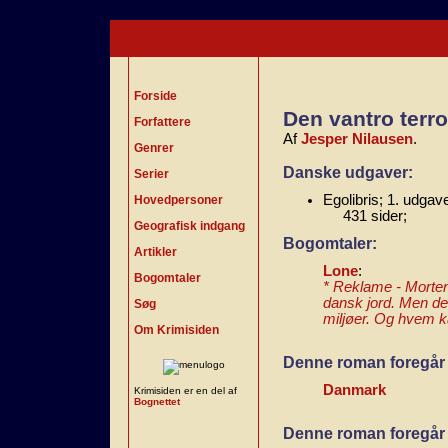
Forside
Den vantro terro
Forfattere
Af
Jesper Nilausen
.
Genrer
Danske udgaver:
Serier
Egolibris; 1. udgav
Hovedpersoner
431 sider;
Geografisk indgang
Bogomtaler:
Artikler
Lone
:
Bogomtaler
* Reklame - Morten
dansk jord. Men det
Søg
miljøer. Og hvem k
Om Krimisiden
Denne roman foregår 
Danmark
Krimisiden er en del af
Bognettet
Denne roman foregår 