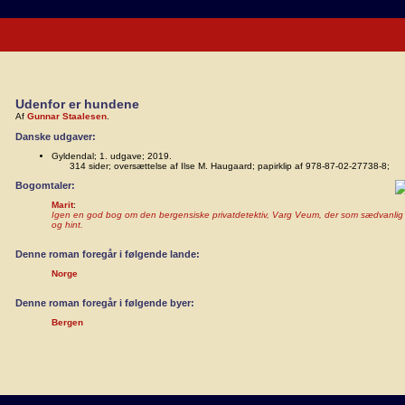
Udenfor er hundene
Af
Gunnar Staalesen
.
Danske udgaver:
Gyldendal; 1. udgave; 2019.
314 sider; oversættelse af Ilse M. Haugaard; papirklip af 978-87-02-27738-8;
Bogomtaler:
Marit
:
Igen en god bog om den bergensiske privatdetektiv, Varg Veum, der som sædvanlig r
og hint.
Denne roman foregår i følgende lande:
Norge
Denne roman foregår i følgende byer:
Bergen