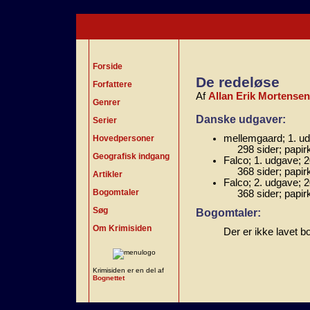
Forside
De redeløse
Forfattere
Af
Allan Erik Mortensen
Genrer
Danske udgaver:
Serier
mellemgaard; 1. ud
Hovedpersoner
298 sider; papir
Geografisk indgang
Falco; 1. udgave; 
368 sider; papi
Artikler
Falco; 2. udgave; 
Bogomtaler
368 sider; papi
Søg
Bogomtaler:
Om Krimisiden
Der er ikke lavet b
Krimisiden er en del af
Bognettet