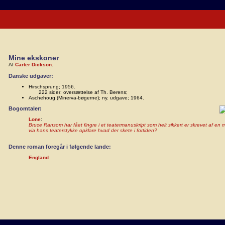
Mine ekskoner
Af
Carter Dickson
.
Danske udgaver:
Hirschsprung; 1956.
222 sider; oversættelse af Th. Berens;
Aschehoug (Minerva-bøgerne); ny. udgave; 1964.
Bogomtaler:
Lone
:
Bruce Ransom har fået fingre i et teatermanuskript som helt sikkert er skrevet af en
via hans teaterstykke opklare hvad der skete i fortiden?
Denne roman foregår i følgende lande:
England