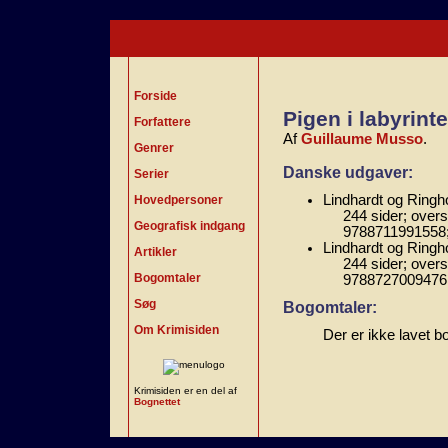
Forside
Pigen i labyrint
Forfattere
Af
Guillaume Musso
.
Genrer
Danske udgaver:
Serier
Lindhardt og Ringho
Hovedpersoner
244 sider; overs
Geografisk indgang
9788711991558
Lindhardt og Ringho
Artikler
244 sider; overs
Bogomtaler
9788727009476
Søg
Bogomtaler:
Om Krimisiden
Der er ikke lavet b
Krimisiden er en del af
Bognettet