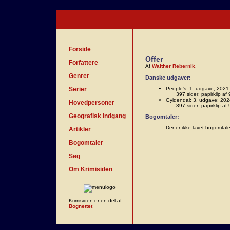
Forside
Offer
Forfattere
Af
Walther Rebernik
.
Genrer
Danske udgaver:
Serier
People's; 1. udgave; 2021
397 sider; papirklip 
Gyldendal; 3. udgave; 202
Hovedpersoner
397 sider; papirklip 
Geografisk indgang
Bogomtaler:
Der er ikke lavet bogomtal
Artikler
Bogomtaler
Søg
Om Krimisiden
Krimisiden er en del af
Bognettet