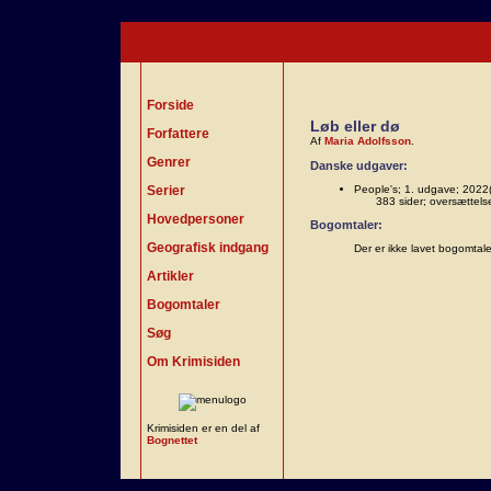
Forside
Løb eller dø
Forfattere
Af
Maria Adolfsson
.
Genrer
Danske udgaver:
Serier
People's; 1. udgave; 2022(
383 sider; oversættels
Hovedpersoner
Bogomtaler:
Geografisk indgang
Der er ikke lavet bogomtal
Artikler
Bogomtaler
Søg
Om Krimisiden
Krimisiden er en del af
Bognettet