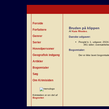
Forside
Bruden på klippen
Forfattere
Af
Kate Rhodes
.
Genrer
Danske udgaver:
Serier
People's; 1. udgave; 2024
361 sider; oversættel
Hovedpersoner
Bogomtaler:
Geografisk indgang
Der er ikke lavet bogomtal
Artikler
Bogomtaler
Søg
Om Krimisiden
Krimisiden er en del af
Bognettet