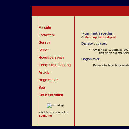
Forside
Rummet i jorden
Forfattere
Af
John Ajvide Lindqvist
.
Genrer
Danske udgaver:
Serier
Gyldendal; 1. udgave; 202
459 sider; oversættels
Hovedpersoner
Bogomtaler:
Geografisk indgang
Der er ikke lavet bogomtal
Artikler
Bogomtaler
Søg
Om Krimisiden
Krimisiden er en del af
Bognettet