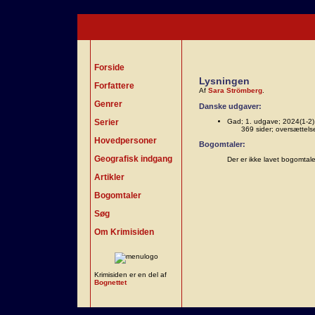
Forside
Lysningen
Forfattere
Af
Sara Strömberg
.
Genrer
Danske udgaver:
Serier
Gad; 1. udgave; 2024(1-2)
369 sider; oversættels
Hovedpersoner
Bogomtaler:
Geografisk indgang
Der er ikke lavet bogomtal
Artikler
Bogomtaler
Søg
Om Krimisiden
Krimisiden er en del af
Bognettet