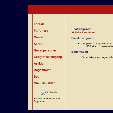
Forside
Forfølgeren
Forfattere
Af
Sofie Sarenbrant
.
Genrer
Danske udgaver:
Serier
People's; 1. udgave; 2025
458 sider; oversættels
Hovedpersoner
Bogomtaler:
Geografisk indgang
Der er ikke lavet bogomtal
Artikler
Bogomtaler
Søg
Om Krimisiden
Krimisiden er en del af
Bognettet