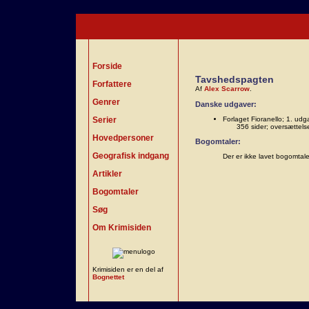
Forside
Tavshedspagten
Forfattere
Af
Alex Scarrow
.
Genrer
Danske udgaver:
Serier
Forlaget Fioranello; 1. ud
356 sider; oversættels
Hovedpersoner
Bogomtaler:
Geografisk indgang
Der er ikke lavet bogomtal
Artikler
Bogomtaler
Søg
Om Krimisiden
Krimisiden er en del af
Bognettet