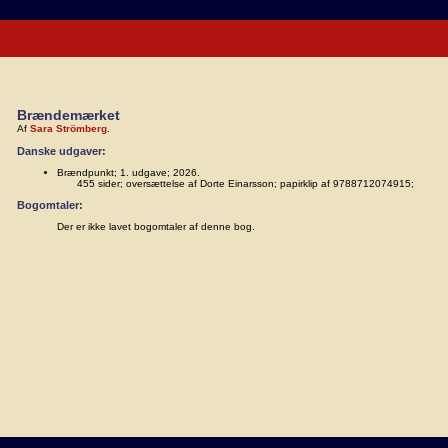
Brændemærket
Af
Sara Strömberg
.
Danske udgaver:
Brændpunkt; 1. udgave; 2026.
455 sider; oversættelse af Dorte Einarsson; papirklip af 9788712074915;
Bogomtaler:
Der er ikke lavet bogomtaler af denne bog.