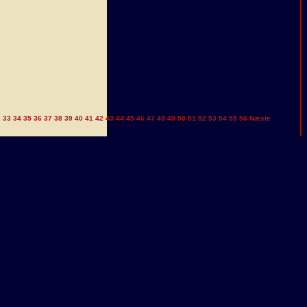
2
33
34
35
36
37
38
39
40
41
42
43
44
45
46
47
48
49
50
51
52
53
54
55
56
Næste