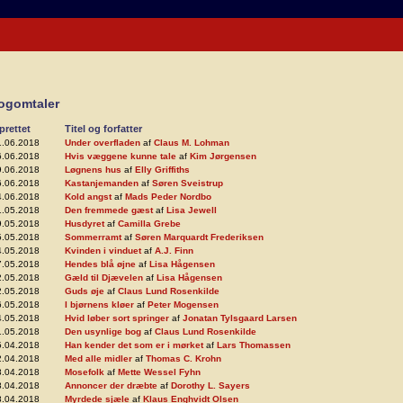
ogomtaler
prettet
Titel og forfatter
1.06.2018
Under overfladen
af
Claus M. Lohman
6.06.2018
Hvis væggene kunne tale
af
Kim Jørgensen
9.06.2018
Løgnens hus
af
Elly Griffiths
6.06.2018
Kastanjemanden
af
Søren Sveistrup
4.06.2018
Kold angst
af
Mads Peder Nordbo
1.05.2018
Den fremmede gæst
af
Lisa Jewell
9.05.2018
Husdyret
af
Camilla Grebe
5.05.2018
Sommerramt
af
Søren Marquardt Frederiksen
4.05.2018
Kvinden i vinduet
af
A.J. Finn
7.05.2018
Hendes blå øjne
af
Lisa Hågensen
2.05.2018
Gæld til Djævelen
af
Lisa Hågensen
2.05.2018
Guds øje
af
Claus Lund Rosenkilde
6.05.2018
I bjørnens kløer
af
Peter Mogensen
4.05.2018
Hvid løber sort springer
af
Jonatan Tylsgaard Larsen
1.05.2018
Den usynlige bog
af
Claus Lund Rosenkilde
5.04.2018
Han kender det som er i mørket
af
Lars Thomassen
2.04.2018
Med alle midler
af
Thomas C. Krohn
8.04.2018
Mosefolk
af
Mette Wessel Fyhn
8.04.2018
Annoncer der dræbte
af
Dorothy L. Sayers
8.04.2018
Myrdede sjæle
af
Klaus Enghvidt Olsen