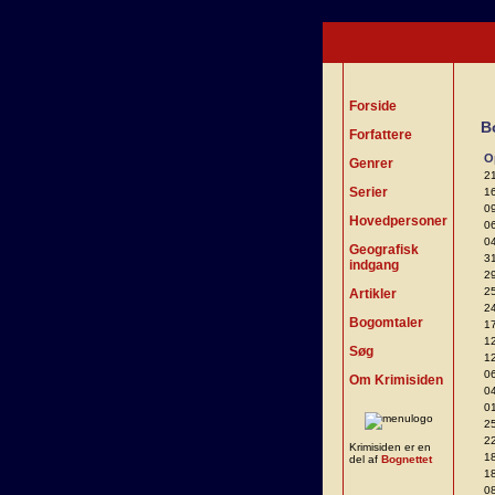
Forside
B
Forfattere
O
Genrer
2
Serier
1
0
Hovedpersoner
0
0
Geografisk
3
indgang
2
2
Artikler
2
Bogomtaler
1
1
Søg
1
0
Om Krimisiden
0
0
2
2
Krimisiden er en
1
del af
Bognettet
1
0