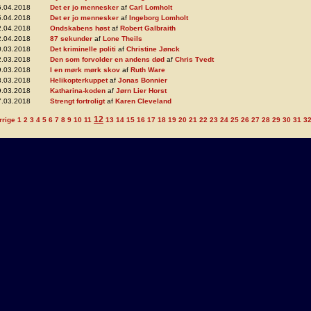
5.04.2018
Det er jo mennesker
af
Carl Lomholt
5.04.2018
Det er jo mennesker
af
Ingeborg Lomholt
2.04.2018
Ondskabens høst
af
Robert Galbraith
2.04.2018
87 sekunder
af
Lone Theils
0.03.2018
Det kriminelle politi
af
Christine Jønck
2.03.2018
Den som forvolder en andens død
af
Chris Tvedt
9.03.2018
I en mørk mørk skov
af
Ruth Ware
8.03.2018
Helikopterkuppet
af
Jonas Bonnier
9.03.2018
Katharina-koden
af
Jørn Lier Horst
7.03.2018
Strengt fortroligt
af
Karen Cleveland
12
rrige
1
2
3
4
5
6
7
8
9
10
11
13
14
15
16
17
18
19
20
21
22
23
24
25
26
27
28
29
30
31
3