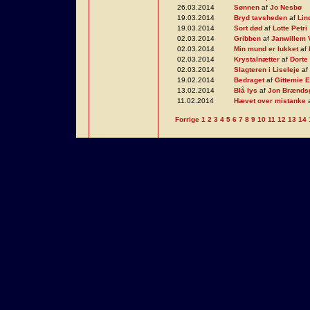
26.03.2014
Sønnen
af
Jo Nesbø
19.03.2014
Bryd tavsheden
af
Lin
19.03.2014
Sort død
af
Lotte Petri
02.03.2014
Gribben
af
Janwillem 
02.03.2014
Min mund er lukket
af
02.03.2014
Krystalnætter
af
Dorte
02.03.2014
Slagteren i Liseleje
af
19.02.2014
Bedraget
af
Gittemie 
13.02.2014
Blå lys
af
Jon Brændsg
11.02.2014
Hævet over mistanke
Forrige
1
2
3
4
5
6
7
8
9
10
11
12
13
14