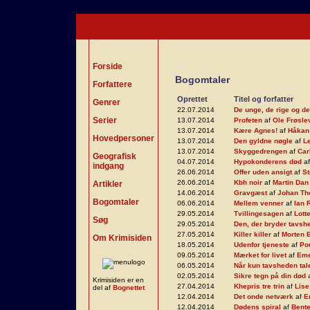
Forside
Bogomtaler
Forfattere
Oprettet
Titel og forfatter
Genrer
22.07.2014
De unge, de rige og 
Serier
13.07.2014
Profeten
af
Ole Frøsle
13.07.2014
Kære Agnes!
af
Håkan
Hovedpersoner
13.07.2014
Den gyldne nøgle
af
L
13.07.2014
Skyggedrengen
af
Car
Geografisk
04.07.2014
Hypokonderens død
a
indgang
26.06.2014
Offer uden ansigt
af
S
26.06.2014
Kbh noir
af
Martin Dan
Artikler
14.06.2014
Gravgæst
af
Johan Th
Bogomtaler
06.06.2014
Mellem venner
af
Ian 
29.05.2014
Tvillingesagen
af
Lott
Søg
29.05.2014
Den, der bryder tavsh
27.05.2014
Killer killer
af
Morten 
Om Krimisiden
18.05.2014
Udenfor tjeneste
af
Po
09.05.2014
Mærket for livet
af
Eme
06.05.2014
Når kun tavsheden tal
02.05.2014
Sikre tegn på din død
Krimisiden er en
27.04.2014
Khepris tre trin
af
Lise
del af
Bognettet
12.04.2014
Det onde netværk
af
E
12.04.2014
Dødens spiral
af
Bent