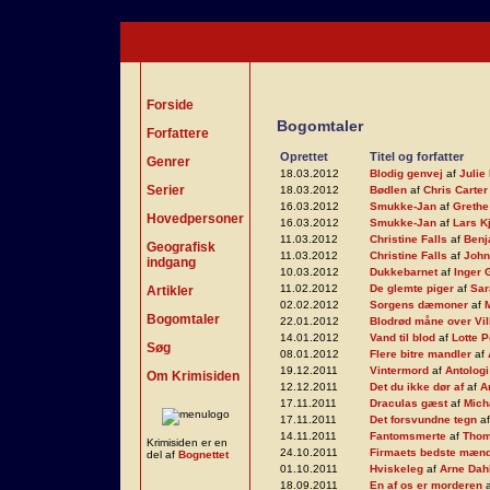
Forside
Bogomtaler
Forfattere
Oprettet
Titel og forfatter
Genrer
18.03.2012
Blodig genvej
af
Julie
Serier
18.03.2012
Bødlen
af
Chris Carter
16.03.2012
Smukke-Jan
af
Grethe
Hovedpersoner
16.03.2012
Smukke-Jan
af
Lars K
11.03.2012
Christine Falls
af
Benj
Geografisk
11.03.2012
Christine Falls
af
John
indgang
10.03.2012
Dukkebarnet
af
Inger
11.02.2012
De glemte piger
af
Sar
Artikler
02.02.2012
Sorgens dæmoner
af
Bogomtaler
22.01.2012
Blodrød måne over Vill
14.01.2012
Vand til blod
af
Lotte P
Søg
08.01.2012
Flere bitre mandler
af
19.12.2011
Vintermord
af
Antologi
Om Krimisiden
12.12.2011
Det du ikke dør af
af
A
17.11.2011
Draculas gæst
af
Mich
17.11.2011
Det forsvundne tegn
a
14.11.2011
Fantomsmerte
af
Thom
Krimisiden er en
24.10.2011
Firmaets bedste mænd
del af
Bognettet
01.10.2011
Hviskeleg
af
Arne Dah
18.09.2011
En af os er morderen