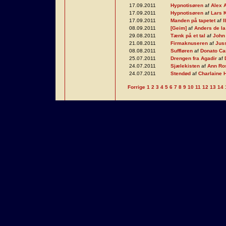
17.09.2011
Hypnotisøren
af
Alex 
17.09.2011
Hypnotisøren
af
Lars 
17.09.2011
Manden på tapetet
af
I
08.09.2011
[Geim]
af
Anders de la
29.08.2011
Tænk på et tal
af
John
21.08.2011
Firmaknuseren
af
Juss
08.08.2011
Suffløren
af
Donato Car
25.07.2011
Drengen fra Agadir
af
24.07.2011
Sjælekisten
af
Ann R
24.07.2011
Stendød
af
Charlaine H
Forrige
1
2
3
4
5
6
7
8
9
10
11
12
13
14