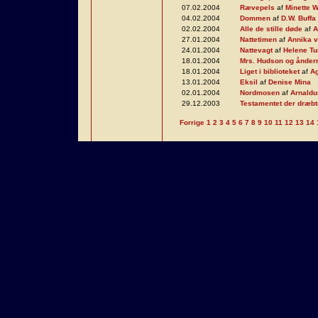
07.02.2004
Rævepels
af
Minette W
04.02.2004
Dommen
af
D.W. Buffa
02.02.2004
Alle de stille døde
af
A
27.01.2004
Nattetimen
af
Annika v
24.01.2004
Nattevagt
af
Helene Tu
18.01.2004
Mrs. Hudson og ånder
18.01.2004
Liget i biblioteket
af
Ag
13.01.2004
Eksil
af
Denise Mina
02.01.2004
Nordmosen
af
Arnaldu
29.12.2003
Testamentet der dræbt
Forrige
1
2
3
4
5
6
7
8
9
10
11
12
13
14