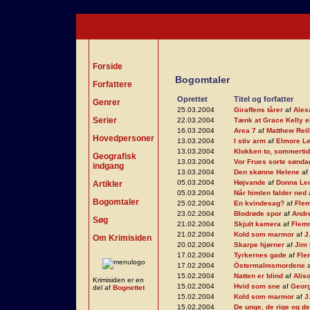
Forside
Bogomtaler
Forfattere
Oprettet
Titel og forfatter
Genrer
25.03.2004
Giraffens tårer
af
Alex
Serier
22.03.2004
Tænk at Grace Kelly e
16.03.2004
Area 7
af
Matthew Reil
Hovedpersoner
13.03.2004
I stiv arm
af
Elmore L
13.03.2004
Klokken to, sommertid
Geografisk
13.03.2004
Vor Frues sorte sønda
indgang
13.03.2004
Den skønne Helene
af
05.03.2004
Højvande
af
Donna Le
Artikler
05.03.2004
Når himlen falder ned
Bogomtaler
25.02.2004
En kvindesag?
af
Fle
23.02.2004
Blodrøde spor
af
Andr
Søg
21.02.2004
Skjult kamera
af
Flem
21.02.2004
Kold som marmor
af
J
Om Krimisiden
20.02.2004
Skarpe hjørner
af
Jim
17.02.2004
Tyrkernes gade
af
Fle
17.02.2004
Östermalmsmordene
15.02.2004
Natten er blind
af
Alis
Krimisiden er en
15.02.2004
Hvid som sne
af
Geor
del af
Bognettet
15.02.2004
Kold som marmor
af
J
15.02.2004
De unge, de rige og 