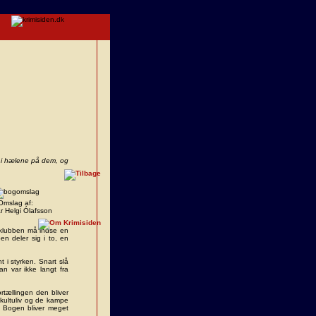
 i hælene på dem, og
Omslag af:
 Helgi Ólafsson
eklubben må indse en
n deler sig i to, en
t i styrken. Snart slå
n var ikke langt fra
rtællingen den bliver
kultuliv og de kampe
. Bogen bliver meget