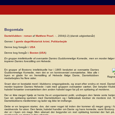
Bogomtale
Danteklubben : roman
af
Matthew Pearl
. - , 2004(1-2) (dansk udgivelsesår)
Genrer:
I gamle dage/Historisk krimi
,
Politiarbejde
Denne bog foregår i:
USA
Denne bog foregår i:
Boston
(
USA
)
En gruppe intellektuelle vil oversætte Dantes Guddommelige Komedie, men en morder følger
kopierer Dantes forestilling om Helvede.
En gruppe af Bostons intellektuelle har i 1865 besluttet at oversætte Dantes
Guddommelige Komedie, men det er en kontroversiel oversættelse. Ikke alle i
byen er glade for en fremstilling af Helvede ifølge Dante, Danteklubben
Ragnar
modarbejdes fra flere sider.
Snart sker et bestialsk mord i klubbens omgangskreds, og snart efter endnu et mord. Dant
morder kopierer Dantes Helvede i takt med gruppen oversætter værket. Det betyder Klubbe
halvdel forsætter oversættelsen den anden halvdel tager fat på en opklaring af mordene.
Der er ikke meget hjælp at hente fra et uorganiseret politi, undtagen den første sorte betjen
han sin opklaring sammen med Danteklubben og i fællesskab kredser de mordere ind. Ha
Danteklubbens medlemmer og lader sig ikke let indfange.
Dette er en langsom starter, dvs. det varer noget tid inden der kommer så meget gang i fo
medrivende for alvor. Den første halvdel handler om Dante og hans komedie, samt Bostons 
der er i byen om magt. Men såsnart der begynder en reel opklaring kommer der fart på
medrivende og plottet er fint udtænkt.