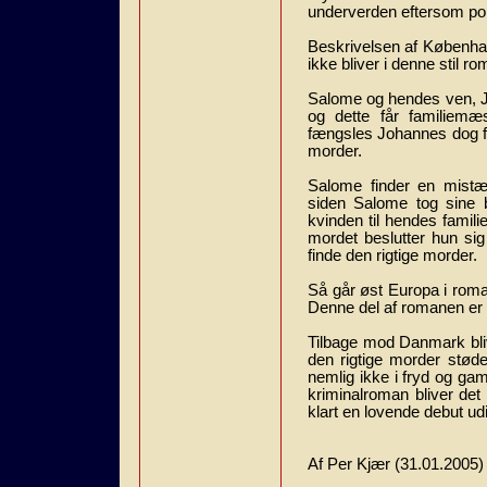
underverden eftersom polit
Beskrivelsen af Københav
ikke bliver i denne stil 
Salome og hendes ven, J
og dette får familiemæ
fængsles Johannes dog fo
morder.
Salome finder en mistænk
siden Salome tog sine bi
kvinden til hendes famil
mordet beslutter hun sig
finde den rigtige morder.
Så går øst Europa i rom
Denne del af romanen er f
Tilbage mod Danmark bliv
den rigtige morder støde
nemlig ikke i fryd og gam
kriminalroman bliver det
klart en lovende debut ud
Af Per Kjær (31.01.2005)