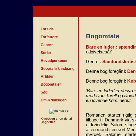
Forside
Bogomtale
Forfattere
Genrer
Bare en luder : spænd
udgivelsesår)
Serier
Hovedpersoner
Genrer:
Samfundskritis
Geografisk indgang
Denne bog foregår i:
Dan
Artikler
Denne bog foregår i:
Køb
Bogomtaler
’Bare en luder’ er desvæ
Søg
mod Dan Turéll og Davids
Om Krimisiden
en lovende krimi debut.
Romanen starter rigtig
Krimisiden er en del af
tilbage til Danmark via s
Bognettet
et kvindelig. Salome tag
at en mand i en sort Merc
myrdet. Salome start