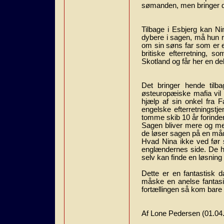
sømanden, men bringer der
Tilbage i Esbjerg kan N
dybere i sagen, må hun r
om sin søns far som er e
britiske efterretning, 
Skotland og får her en del
Det bringer hende tilb
østeuropæiske mafia vil 
hjælp af sin onkel fra 
engelske efterretningstj
tomme skib 10 år forinde
Sagen bliver mere og mer
de løser sagen på en måde
Hvad Nina ikke ved før se
englændernes side. De h
selv kan finde en løsning p
Dette er en fantastisk da
måske en anelse fantasif
fortællingen så kom bar
Af Lone Pedersen (01.04