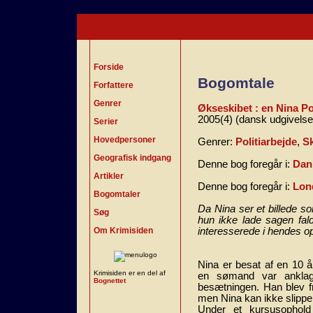
Forside
Bogomtale
Forfattere
Genrer
Økseskibet : en Nina Por
2005(4) (dansk udgivelse
Serier
Hovedpersoner
Genrer:
Politiarbejde
,
S
Geografisk indgang
Denne bog foregår i:
Dan
Artikler
Denne bog foregår i:
Lon
Bogomtaler
Da Nina ser et billede s
Søg
hun ikke lade sagen fal
Om Krimisiden
interesserede i hendes op
Nina er besat af en 10 
Krimisiden er en del af
en sømand var anklag
Bognettet
besætningen. Han blev f
men Nina kan ikke slippe
Under et kursusophold