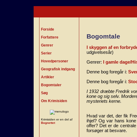
Forside
Bogomtale
Forfattere
Genrer
I skyggen af en forbryd
udgivelsesår)
Serier
Hovedpersoner
Genrer:
I gamle dage/His
Geografisk indgang
Denne bog foregår i:
Sve
Artikler
Denne bog foregår i:
Sto
Bogomtaler
I 1932 dræbte Fredrik von
Søg
kone og sig selv. Mordere
Om Krimisiden
mysteriets kerne.
Hvad var det, der fik Fred
Krimisiden er en del af
ihjel? Og var hans kone 
Bognettet
offer? Det er de centra
forsøger at besvare.