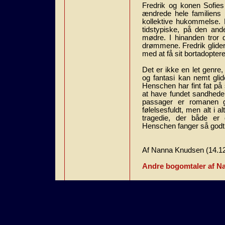
Fredrik og konen Sofies 
ændrede hele familiens 
kollektive hukommelse. 
tidstypiske, på den and
mødre. I hinanden tror d
drømmene. Fredrik glider
med at få sit bortadoptered
Det er ikke en let genre
og fantasi kan nemt glid
Henschen har fint fat på 
at have fundet sandhede
passager er romanen ga
følelsesfuldt, men alt i 
tragedie, der både er
Henschen fanger så godt,
Af Nanna Knudsen (14.1
Andre bogomtaler af N