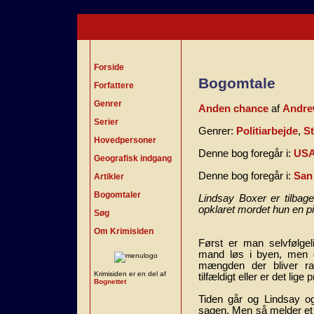
Forside
Bogomtale
Forfattere
Genrer
Anden chance
af
Andre
Serier
Genrer:
Politiarbejde
,
St
Hovedpersoner
Denne bog foregår i:
US
Geografisk indgang
Denne bog foregår i:
San
Artikler
Bogomtaler
Lindsay Boxer er tilba
opklaret mordet hun en pi
Søg
Om Krimisiden
Først er man selvfølgel
mand løs i byen, men d
mængden der bliver ra
Krimisiden er en del af
tilfældigt eller er det li
Bognettet
Tiden går og Lindsay o
sagen. Men så melder et