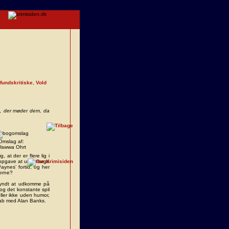
undskritiske
,
Vold
et, der møder dem, da
Omslag af:
awwa Ohrt
at der er flere lig i
il opgave at undersøge
aynes’ fortid, og her
serne?
gyndt at udkomme på
g det konstante spil
ller ikke uden humor,
skab med Alan Banks.