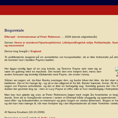
Bogomtale
Efterspil : kriminalroman
af
Peter Robinson
. - , 2006 (dansk udgivelsesår)
Genrer:
Hvem er morderen?/puslespilskrimi
,
Lillebyen/Engelsk miljø
,
Politiarbejde
,
Samf
og massemord
Denne bog foregår i:
England
To politibetjente reagerer på en anmeldelse om husspektakler. de er ikke forberedte på d
de kommer ned i familien Paynes kælder.
Her ligger nemlig liget af en ung kvinde, og Terence Payne selv viser sig at
være en galning med en machete. Det koster den ene betjent livet, mens den
anden forsvarer sig temmlig hårdændet mod Payne, der ender i koma.
W
Sådan ser sagen ud, da Alan Banks overtager den, og bedre bliver det ikke, da det viser sig, 
kælderen. Der er for mange lig - og så er der alligevel ét for lidt. Banks’ kæreste, Annie, får t
sagen om Paynes anholdelse, og det er ikke en behagelig sag. Samtidig graves der i fru P
dukker der grumme ting op - men er Lucy Payne et offer, eller er hun meddelagtig i forbrydel
Man kan kun glæde sig over, at Peter Robinsons bøger med nogle års forsinkelse er be
dansk. Som de to foregående romaner i serien er Efterspil både uhyggelig og spændende, o
med offer- og forbryderrollen er interesant og giver bogen en ekstra dimension. Bogen er he
og det kan man trænge til, når man fordyber sig i det tilsyneladende så triste Yorkshire i sel
Af Nanna Knudsen (19.10.2006)
Denne bog er også omtalt af:
Sofie
,
Lone