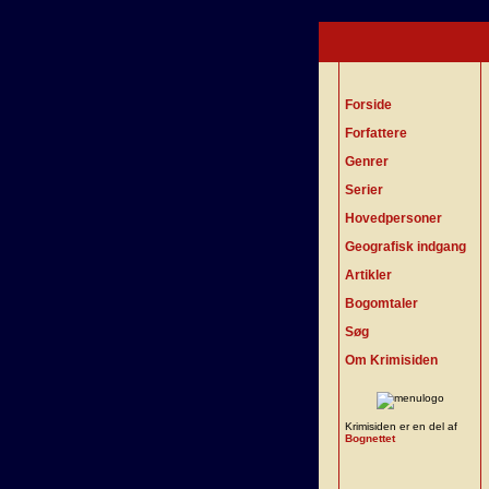
Forside
Forfattere
Genrer
Serier
Hovedpersoner
Geografisk indgang
Artikler
Bogomtaler
Søg
Om Krimisiden
Krimisiden er en del af
Bognettet