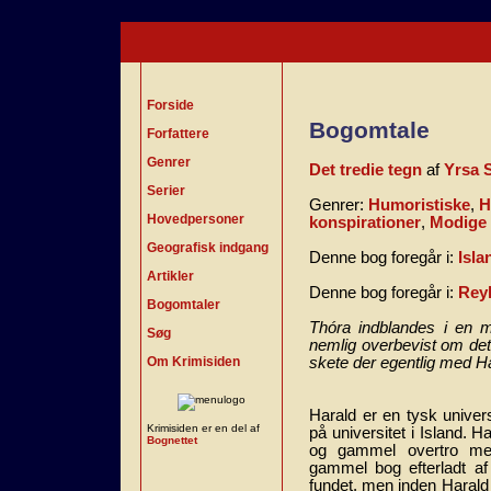
Forside
Bogomtale
Forfattere
Genrer
Det tredie tegn
af
Yrsa S
Serier
Genrer:
Humoristiske
,
H
Hovedpersoner
konspirationer
,
Modige
Geografisk indgang
Denne bog foregår i:
Isla
Artikler
Denne bog foregår i:
Reyk
Bogomtaler
Thóra indblandes i en
Søg
nemlig overbevist om det 
Om Krimisiden
skete der egentlig med H
Harald er en tysk univer
Krimisiden er en del af
på universitet i Island. 
Bognettet
og gammel overtro men
gammel bog efterladt a
fundet, men inden Harald 