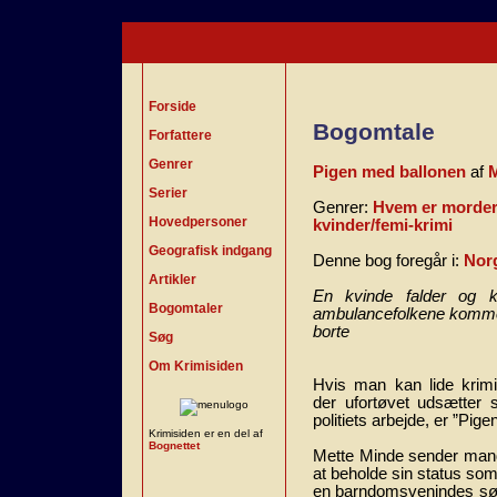
Forside
Bogomtale
Forfattere
Genrer
Pigen med ballonen
af
M
Serier
Genrer:
Hvem er morder
Hovedpersoner
kvinder/femi-krimi
Geografisk indgang
Denne bog foregår i:
Nor
Artikler
En kvinde falder og 
Bogomtaler
ambulancefolkene kommer
borte
Søg
Om Krimisiden
Hvis man kan lide krimie
der ufortøvet udsætter s
politiets arbejde, er ”Pig
Krimisiden er en del af
Bognettet
Mette Minde sender mand
at beholde sin status so
en barndomsvenindes søst