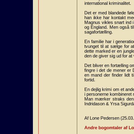
international kriminalitet.
Det er med blandede følel
han ikke har kontakt med
Magnus vikles snart ind 
og England. Men også til
sagafortælling.
En familie har i generat
tvunget til at sælge for 
dette marked er en jungle
den de giver sig ud for a
Det bliver en fortælling o
fingre i det de mener er
en mand der finder lidt t
fortid.
En dejlig krimi om et and
i personerne kombineret 
Man mærker straks den 
Indridason & Yrsa Sigurda
Af Lone Pedersen (25.03
Andre bogomtaler af L