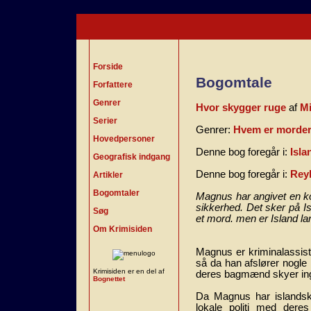
Forside
Bogomtale
Forfattere
Genrer
Hvor skygger ruge
af
Mi
Serier
Genrer:
Hvem er morder
Hovedpersoner
Denne bog foregår i:
Isla
Geografisk indgang
Denne bog foregår i:
Reyk
Artikler
Bogomtaler
Magnus har angivet en kol
sikkerhed. Det sker på I
Søg
et mord. men er Island l
Om Krimisiden
Magnus er kriminalassiste
så da han afslører nogle 
Krimisiden er en del af
deres bagmænd skyer inge
Bognettet
Da Magnus har islandske
lokale politi med der