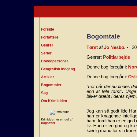
Forside
Bogomtale
Forfattere
Genrer
Tørst
af
Jo Nesbø
. - , 
Serier
Genrer:
Politiarbejde
Hovedpersoner
Denne bog foregår i:
Nor
Geografisk indgang
Denne bog foregår i:
Osl
Artikler
Bogomtaler
”For når der nu findes dr
end at føle tørst”. Unge
Søg
bliver dræbt i deres hjem.
Om Krimisiden
Jeg kan så godt lide Har
han er knagende intellige
Krimisiden er en del af
ham, fordi han er en god 
Bognettet
liv. Han er en god og kæ
kærlig mand for sin kone