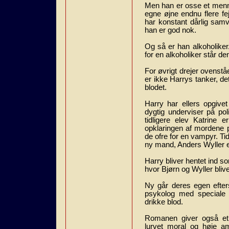
Men han er osse et menne
egne øjne endnu flere fe
har konstant dårlig samv
han er god nok.
Og så er han alkoholiker
for en alkoholiker står de
For øvrigt drejer ovenstå
er ikke Harrys tanker, d
blodet.
Harry har ellers opgivet
dygtig underviser på pol
tidligere elev Katrine er
opklaringen af mordene p
de ofre for en vampyr. Tid
ny mand, Anders Wyller er 
Harry bliver hentet ind so
hvor Bjørn og Wyller bliv
Ny går deres egen efter
psykolog med speciale 
drikke blod.
Romanen giver også et 
lurvet moral og høje a