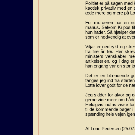
Politiet er på sagen med 
kaotisk privatliv med e
æde mere og mere på Lot
For morderen har en nøj
manus. Selvom Kripos ti
hun hader. Så hjælper det
som er nødvendig at over
Viljar er nedtrykt og st
fra fire år før. Her sk
ministers venskaber me
artikelserien, og i dag e
han engang var en stor jo
Det er en blændende go
fanges jeg ind fra starte
Lotte lover godt for de næ
Jeg sidder for alvor og 
gerne vide mere om både L
Heldigvis indfris visse f
til de kommende bøger i 
spænding hele vejen ige
Af Lone Pedersen (25.07