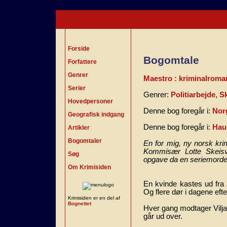
Forside
Bogomtale
Forfattere
Genrer
Maestro : kriminalroma
Serier
Genrer:
Politiarbejde
,
S
Hovedpersoner
Denne bog foregår i:
Nor
Geografisk indgang
Denne bog foregår i:
Hau
Artikler
Bogomtaler
En for mig, ny norsk kr
Kommisær Lotte Skeisv
Søg
opgave da en seriemorder
Om Krimisiden
En kvinde kastes ud fra a
Og flere dør i dagene eft
Krimisiden er en del af
Bognettet
Hver gang modtager Vilja
går ud over.