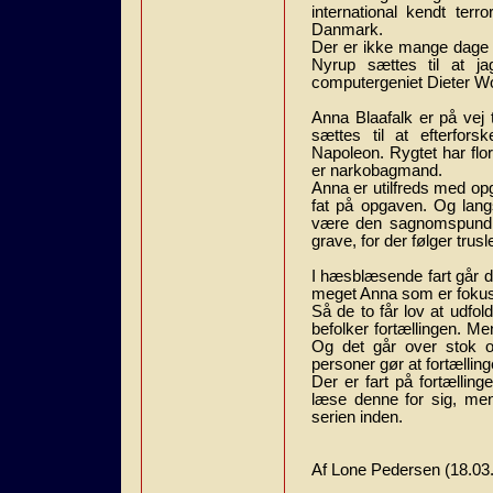
international kendt terr
Danmark.
Der er ikke mange dage ti
Nyrup sættes til at j
computergeniet Dieter Wo
Anna Blaafalk er på vej 
sættes til at efterfors
Napoleon. Rygtet har flor
er narkobagmand.
Anna er utilfreds med opg
fat på opgaven. Og lan
være den sagnomspundne
grave, for der følger trusle
I hæsblæsende fart går de
meget Anna som er fokus
Så de to får lov at udfol
befolker fortællingen. Me
Og det går over stok o
personer gør at fortælling
Der er fart på fortælling
læse denne for sig, men 
serien inden.
Af Lone Pedersen (18.03