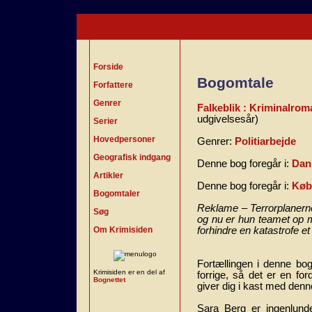
Forside
Bogomtale
Forfattere
Genrer
Falkeblik : Kriminalrom
udgivelsesår)
Serier
Hovedpersoner
Genrer:
Politiarbejde
Geografisk indgang
Denne bog foregår i:
Dan
Artikler
Denne bog foregår i:
Køb
Bogomtaler
Reklame – Terrorplanerne 
Søg
og nu er hun teamet op me
Om Krimisiden
forhindre en katastrofe et 
Fortællingen i denne bog
Krimisiden er en del af
forrige, så det er en fo
Bognettet
giver dig i kast med denne
Sara Berg er ingenlun