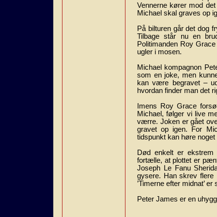
Vennerne kører mod det n
Michael skal graves op i
På bilturen går det dog fr
Tilbage står nu en bru
Politimanden Roy Grace 
ugler i mosen.
Michael kompagnon Pete
som en joke, men kunne 
kan være begravet – ud
hvordan finder man det ri
Imens Roy Grace forsøg
Michael, følger vi live 
værre. Joken er gået over
gravet op igen. For Mic
tidspunkt kan høre noget
Død enkelt er ekstrem
fortælle, at plottet er pæ
Joseph Le Fanu Sheridan
gysere. Han skrev flere 
’Timerne efter midnat’ e
Peter James er en uhygg