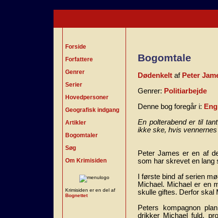
Forside
Bogomtale
Forfattere
Genrer
Dødenkelt
af
Peter Jam
Serier
Genrer:
Politiarbejde
Hovedpersoner
Denne bog foregår i:
Eng
Geografisk indgang
En polterabend er til ta
Artikler
ikke ske, hvis vennernes 
Bogomtaler
Søg
Peter James er en af de 
Om Krimisiden
som har skrevet en lang 
I første bind af serien m
Michael. Michael er en ma
Krimisiden er en del af
skulle giftes. Derfor skal
Bognettet
Peters kompagnon plan
drikker Michael fuld, p