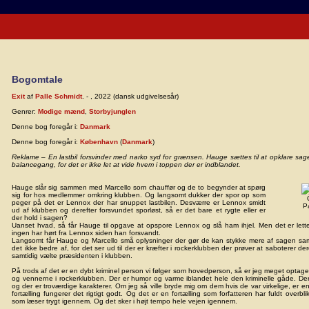
Bogomtale
Exit
af
Palle Schmidt
. - , 2022 (dansk udgivelsesår)
Genrer:
Modige mænd
,
Storbyjunglen
Denne bog foregår i:
Danmark
Denne bog foregår i:
København
(
Danmark
)
Reklame – En lastbil forsvinder med narko syd for grænsen. Hauge sættes til at opklare sag
balancegang, for det er ikke let at vide hvem i toppen der er indblandet.
Hauge slår sig sammen med Marcello som chauffør og de to begynder at spørg
sig for hos medlemmer omkring klubben. Og langsomt dukker der spor op som
peger på det er Lennox der har snuppet lastbilen. Desværre er Lennox smidt
P
ud af klubben og derefter forsvundet sporløst, så er det bare et rygte eller er
der hold i sagen?
Uanset hvad, så får Hauge til opgave at opspore Lennox og slå ham ihjel. Men det er lette
ingen har hørt fra Lennox siden han forsvandt.
Langsomt får Hauge og Marcello små oplysninger der gør de kan stykke mere af sagen sa
det ikke bedre af, for det ser ud til der er kræfter i rockerklubben der prøver at saboterer 
samtidig vælte præsidenten i klubben.
På trods af det er en dybt kriminel person vi følger som hovedperson, så er jeg meget optag
og vennerne i rockerklubben. Der er humor og varme iblandet hele den kriminelle gåde. De
og der er troværdige karakterer. Om jeg så ville bryde mig om dem hvis de var virkelige, er 
fortælling fungerer det rigtigt godt. Og det er en fortælling som forfatteren har fuldt overbl
som læser trygt igennem. Og det sker i højt tempo hele vejen igennem.