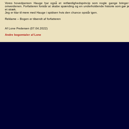
Vores hovedperson Hauge har også et retfærdighedsprincip som nogle gange bringer
omverdenen. Forfatteren forstår at skabe spænding og en underholdende historie som gør j
et stræk.
Jeg er klar til mere med Hauge i spidsen hvis den chance opstår igen.
Reklame – Bogen er tilsendt af forfatteren
Af Lone Pedersen (07.04.2022)
Andre bogomtaler af Lone