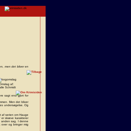
en, men det bliver en
Omslag af:
alle Schmidt
re sagt end gjort for
mmen. Men det bliver
deres undersøgelse. Og
et af serien om Hauge
r er skæve karakterer
en anden sag. I denne
ik over og bringer mig