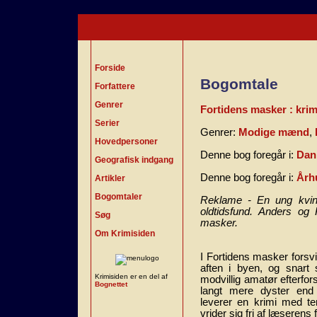
Forside
Bogomtale
Forfattere
Genrer
Fortidens masker : krim
Serier
Genrer:
Modige mænd
,
Hovedpersoner
Denne bog foregår i:
Dan
Geografisk indgang
Denne bog foregår i:
Årh
Artikler
Bogomtaler
Reklame - En ung kvind
oldtidsfund. Anders og 
Søg
masker.
Om Krimisiden
I Fortidens masker forsvi
aften i byen, og snart s
Krimisiden er en del af
modvillig amatør efterfors
Bognettet
langt mere dyster end
leverer en krimi med tem
vrider sig fri af læserens 