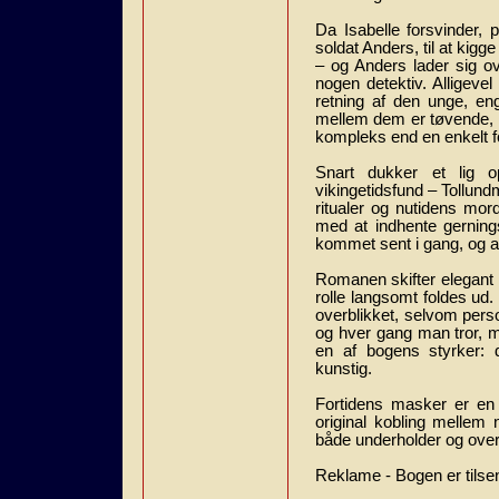
Da Isabelle forsvinder, 
soldat Anders, til at ki
– og Anders lader sig ov
nogen detektiv. Alligevel
retning af den unge, en
mellem dem er tøvende, m
kompleks end en enkelt f
Snart dukker et lig o
vikingetidsfund – Tollun
ritualer og nutidens mor
med at indhente gernin
kommet sent i gang, og a
Romanen skifter elegant m
rolle langsomt foldes ud.
overblikket, selvom perso
og hver gang man tror, ma
en af bogens styrker: 
kunstig.
Fortidens masker er en 
original kobling mellem 
både underholder og overr
Reklame - Bogen er tilsen