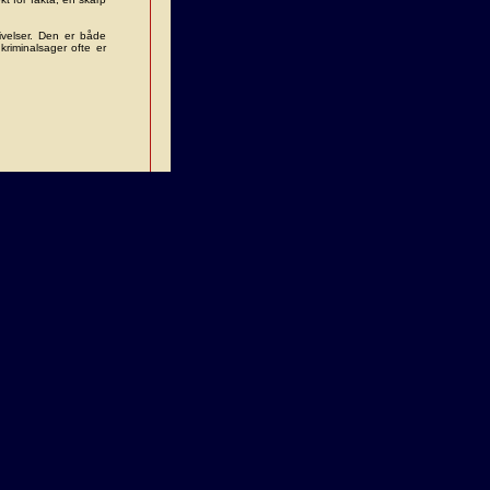
ivelser. Den er både
riminalsager ofte er