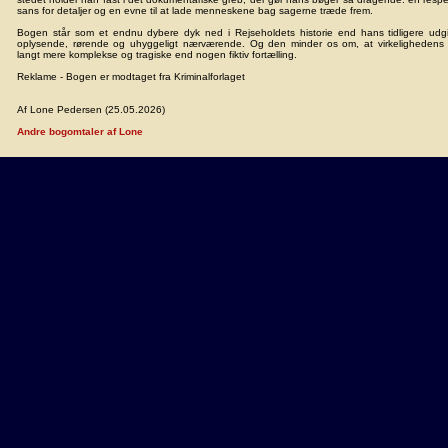
sans for detaljer og en evne til at lade menneskene bag sagerne træde frem.
Bogen står som et endnu dybere dyk ned i Rejseholdets historie end hans tidligere udg
oplysende, rørende og uhyggeligt nærværende. Og den minder os om, at virkelighedens k
langt mere komplekse og tragiske end nogen fiktiv fortælling.
Reklame - Bogen er modtaget fra Kriminalforlaget
Af Lone Pedersen (25.05.2026)
Andre bogomtaler af Lone