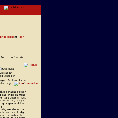
rkrigstiden)
af
Peer
l live — og tragedien
Omslag af:
rid Mikkelsen
ørgen Schütter. Hans
ulde sager, Kaae nu
eårige Magnus cykler
g dag, indtil en mand
 en af datidens mest
kelte vidner, mangler
 og langsomt afslører
by.
kelig excellerer. Han
terforskernes stædige
 det sensationelle. I
t for fakta, en skarp