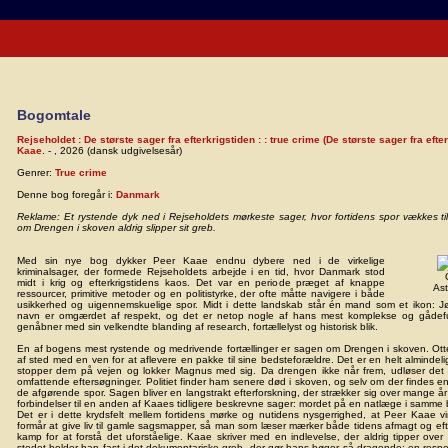
Bogomtale
Rejseholdet : De største sager fra efterkrigstiden : : true crime (De største sager fra efte
Kaae
. - , 2026 (dansk udgivelsesår)
Genrer:
True crime
Denne bog foregår i:
Danmark
Reklame: Et rystende dyk ned i Rejseholdets mørkeste sager, hvor fortidens spor vækkes ti
om Drengen i skoven aldrig slipper sit greb.
Med sin nye bog dykker Peer Kaae endnu dybere ned i de virkelige
kriminalsager, der formede Rejseholdets arbejde i en tid, hvor Danmark stod
midt i krig og efterkrigstidens kaos. Det var en periode præget af knappe
Ast
ressourcer, primitive metoder og en politistyrke, der ofte måtte navigere i både
usikkerhed og uigennemskuelige spor. Midt i dette landskab står én mand som et ikon: J
navn er omgærdet af respekt, og det er netop nogle af hans mest komplekse og gådef
genåbner med sin velkendte blanding af research, fortællelyst og historisk blik.
En af bogens mest rystende og medrivende fortællinger er sagen om Drengen i skoven. Ott
af sted med en ven for at aflevere en pakke til sine bedsteforældre. Det er en helt almindeli
stopper dem på vejen og lokker Magnus med sig. Da drengen ikke når frem, udløser det
omfattende eftersøgninger. Politiet finder ham senere død i skoven, og selv om der findes en
de afgørende spor. Sagen bliver en langstrakt efterforskning, der strækker sig over mange år
forbindelser til en anden af Kaaes tidligere beskrevne sager: mordet på en natlæge i samme 
Det er i dette krydsfelt mellem fortidens mørke og nutidens nysgerrighed, at Peer Kaae vir
formår at give liv til gamle sagsmapper, så man som læser mærker både tidens afmagt og ef
kamp for at forstå det uforståelige. Kaae skriver med en indlevelse, der aldrig tipper over i
stedet holder han fast i det dokumentariske greb, der gør hans bøger så dragende: en respek