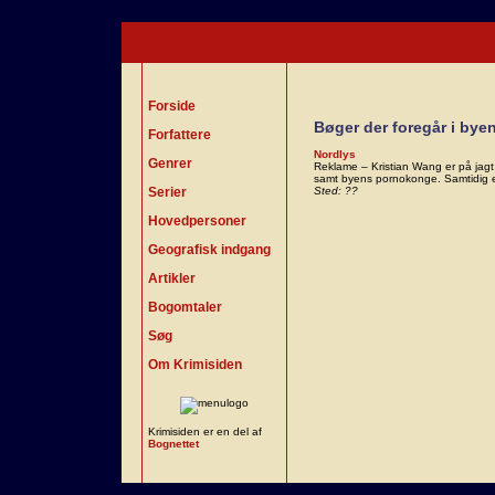
Forside
Bøger der foregår i bye
Forfattere
Nordlys
Genrer
Reklame – Kristian Wang er på jagt 
samt byens pornokonge. Samtidig er
Serier
Sted: ??
Hovedpersoner
Geografisk indgang
Artikler
Bogomtaler
Søg
Om Krimisiden
Krimisiden er en del af
Bognettet