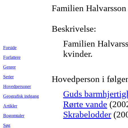
Familien Halvarsson
Beskrivelse:
Familien Halvarss
Forside
kvinder.
Forfattere
Genrer
Hovedperson i følge
Serier
Hovedpersoner
Guds barmhjertig
Geografisk indgang
Rørte vande
(200
Artikler
Skrabelodder
(20
Bogomtaler
Søg